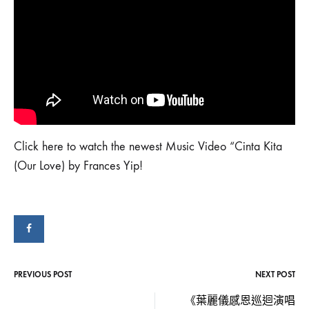
麗
–
[CINTA
KITA
儀
–
OUR
Frances
LOVE]
OFFICIAL
MV〉
Yip
中
–
Click here to watch the newest Music Video “Cinta Kita
[Cinta
(Our Love) by Frances Yip!
Kita
–
Our
PREVIOUS POST
NEXT POST
Post
Love]
《葉麗儀感恩巡迴演唱