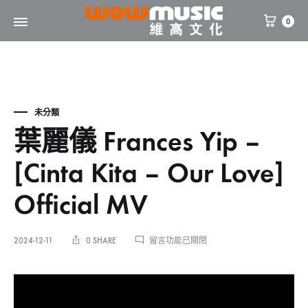
0
WOW
維
Music
高
文
化
未分類
葉麗儀 Frances Yip –
[Cinta Kita – Our Love]
Official MV
在
2024-12-11
0 SHARE
留言功能已關閉
〈葉
麗
葉
儀
FRANCES
YIP