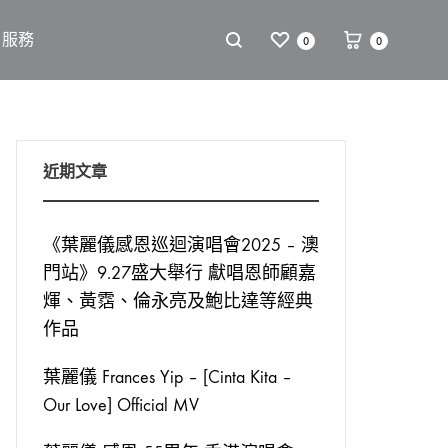
戶服務
0
0
近期文章
《葉麗儀感恩巡迴演唱會2025 – 澳
門站》9.27盛大舉行 獻唱恩師顧嘉
煇、黃霑、倫永亮及鮑比達等經典
作品
葉麗儀 Frances Yip – [Cinta Kita –
Our Love] Official MV