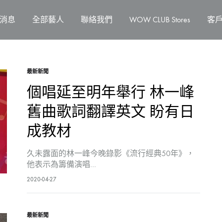
消息
全部藝人
聯絡我們
WOW CLUB Stores
客
最新新聞
個唱延至明年舉行 林一峰
舊曲歌詞翻譯英文 盼有日
成教材
久未露面的林一峰今晚錄影《流行經典50年》，
他表示為籌備演唱…
2020-04-27
最新新聞