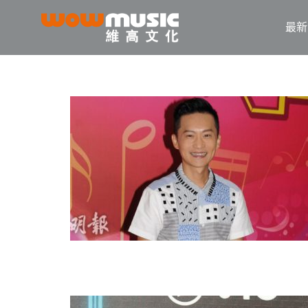
最新
WOW
維
Music
高
文
化