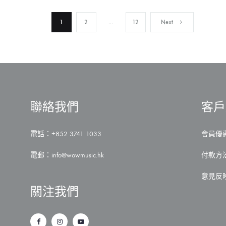
文
1
2
...
12
Next
章
導
聯絡我們
客戶
覽
電話：+852 3741 1033
會員優
電郵：
info@wowmusic.hk
付款方
意見反
關注我們