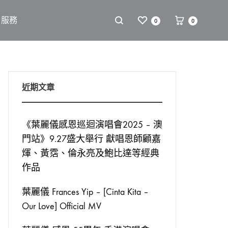
戶服務
0
0
近期文章
《葉麗儀感恩巡迴演唱會2025 – 澳
門站》9.27盛大舉行 獻唱恩師顧嘉
煇、黃霑、倫永亮及鮑比達等經典
作品
葉麗儀 Frances Yip – [Cinta Kita –
Our Love] Official MV