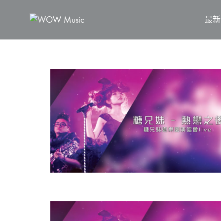
最新
WOW
維
Music
高
文
化