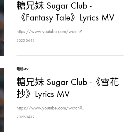
糖兄妹 Sugar Club -
《Fantasy Tale》Lyrics MV
https://www.youtube.com/watch?…
2022-04-12
最新MV
糖兄妹 Sugar Club -《雪花
抄》Lyrics MV
https://www.youtube.com/watch?…
2022-04-12