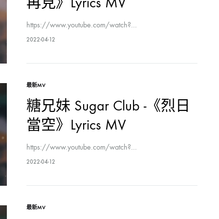
再見》Lyrics MV
https://www.youtube.com/watch?…
2022-04-12
最新MV
糖兄妹 Sugar Club -《烈日
當空》Lyrics MV
https://www.youtube.com/watch?…
2022-04-12
最新MV