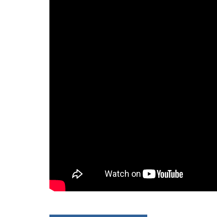
葉
YIP
–
麗
[感
恩
GRATITUDE]
OFFICIAL
儀
MV〉
中
Frances
Yip
–
[感