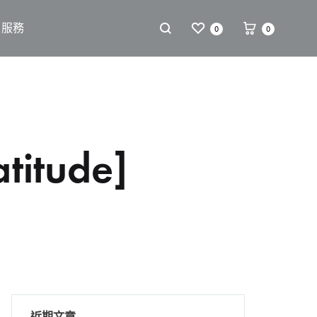
戶服務
0
0
itude]
近期文章