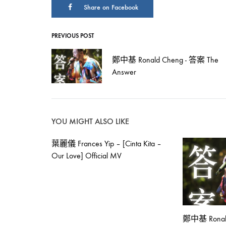
Share on Facebook
恩
PREVIOUS POST
Post
Gratitude]
鄭中基 Ronald Cheng - 答案 The
navigation
Answer
Official
MV
YOU MIGHT ALSO LIKE
葉麗儀 Frances Yip – [Cinta Kita –
Our Love] Official MV
2024-
06-
04
0
SHARE
鄭中基 Ronal