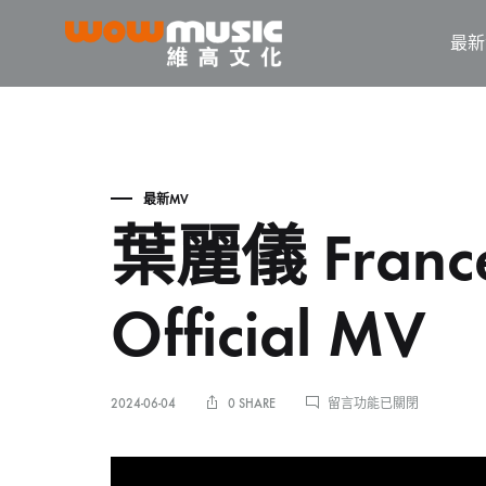
最新
WOW
維
Music
高
文
化
最新MV
葉麗儀 Frances
Official MV
在
2024-06-04
0 SHARE
留言功能已關閉
〈葉
麗
儀
FRANCES