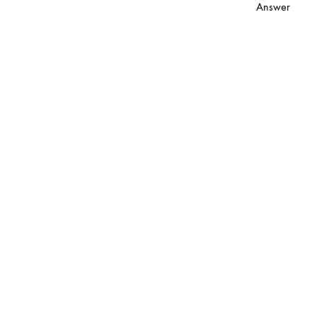
在
留
Answer
〈葉
言
麗
功
儀
能
FRANCES
已
YIP
關
–
閉
[感
恩
GRATITUDE]
OFFICIAL
MV〉
中