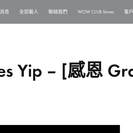
消息
全部藝人
聯絡我們
WOW CLUB Stores
客
 Yip – [感恩 Grat