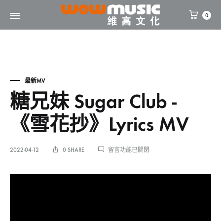
0
WOW
維
Music
高
文
化
最新MV
糖兄妹 Sugar Club -
《雪花抄》Lyrics MV
在
2022-04-12
0 SHARE
留言功能已關閉
〈糖
兄
糖
妹
SUGAR
CLUB
兄
-
《雪
花