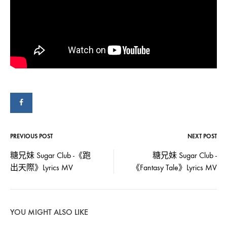
妹
抄》
LYRICS
Sugar
MV〉
中
Club
-
《雪
花
PREVIOUS POST
NEXT POST
Post
抄》
糖兄妹 Sugar Club -《跑
糖兄妹 Sugar Club -
Lyrics
出天際》Lyrics MV
《Fantasy Tale》Lyrics MV
navigation
MV
YOU MIGHT ALSO LIKE
2022-