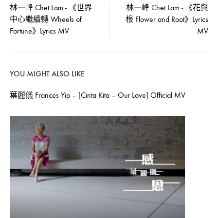
Post
林一峰 Chet Lam - 《世界
林一峰 Chet Lam - 《花與
中心繼續轉 Wheels of
根 Flower and Root》Lyrics
2022-
navigation
04-
Fortune》Lyrics MV
MV
07
0
SHARE
YOU MIGHT ALSO LIKE
在
留
〈林
言
葉麗儀 Frances Yip – [Cinta Kita – Our Love] Official MV
一
功
峰
能
CHET
已
LAM
關
–
閉
《兜
路
DETOUR》
LYRICS
MV〉
中