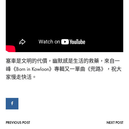
一
–
《兜
路
峰
DETOUR》
LYRICS
Chet
MV〉
中
Lam
–
塞車是文明的代價，幽默感是生活的救藥，來自一
《兜
峰《Born in Kowloon》專輯又一單曲《兜路》，祝大
家慢走快活。
路
Detour》
Lyrics
MV
PREVIOUS POST
NEXT POST