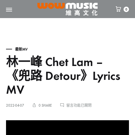
0
WOW
維
Music
高
文
化
最新MV
林一峰 Chet Lam –
《兜路 Detour》Lyrics
MV
在
2022-04-07
0 SHARE
留言功能已關閉
〈林
一
林
峰
CHET
LAM