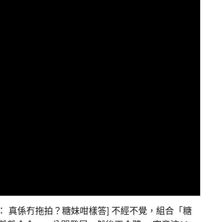
2 ： 真係冇拖拍？糖妹咁樣答] 不經不覺，組合「糖