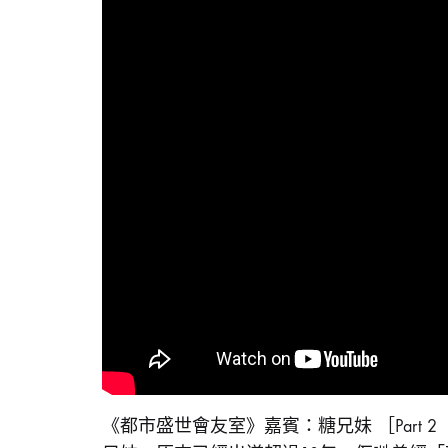
【都
會
友
市
室】|
糖
兄
妹
盛
《PART
2》
|
KARGO
世
CHUNG〉
中
會
友
室】|
《都市盛世會友室》嘉賓：糖兄妹 ［Part 