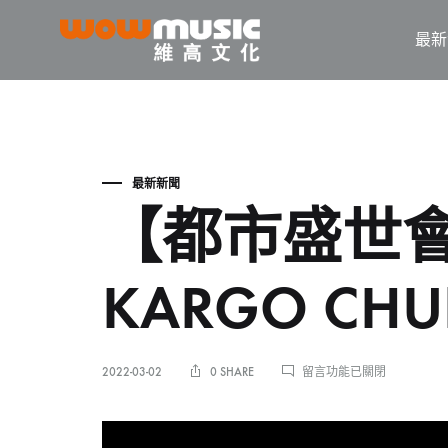
最新
WOW
維
Music
高
文
化
最新新聞
【都市盛世會友
KARGO CH
在
2022-03-02
0 SHARE
留言功能已關閉
〈【都
市
盛
世