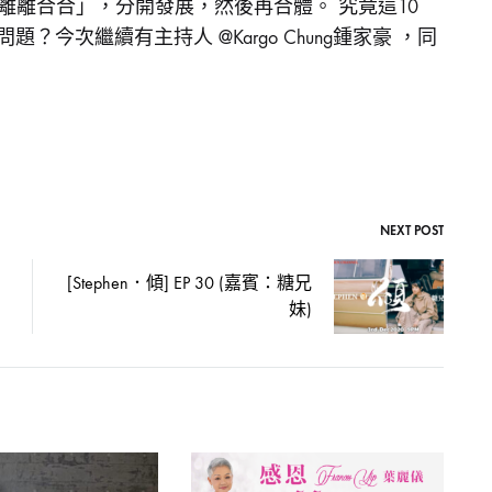
離離合合」，分開發展，然後再合體。 究竟這10
今次繼續有主持人 @Kargo Chung鍾家豪 ，同
NEXT POST
[Stephen．傾] EP 30 (嘉賓：糖兄
妹)