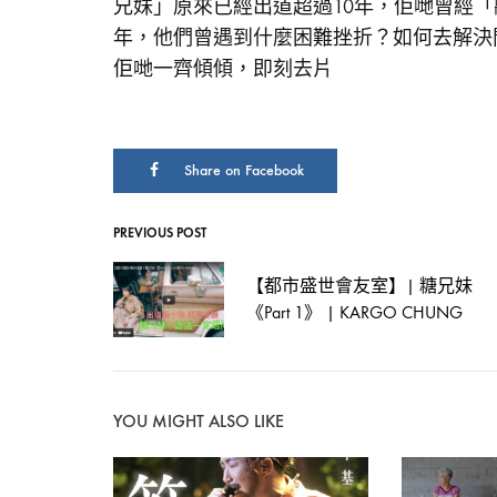
兄妹」原來已經出道超過10年，佢哋曾經「
糖
年，他們曾遇到什麼困難挫折？如何去解決問題？
佢哋一齊傾傾，即刻去片
兄
Share on Facebook
妹
PREVIOUS POST
Post
《Part
【都市盛世會友室】| 糖兄妹
navigation
《Part 1》 | KARGO CHUNG
2》
|
YOU MIGHT ALSO LIKE