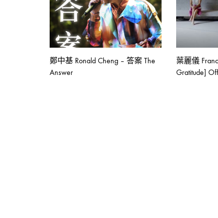
KARGO
CHUNG
鄭中基 Ronald Cheng – 答案 The
葉麗儀 France
Answer
Gratitude] Of
2022-
03-
02
0
SHARE
在
留
〈【都
言
市
功
盛
能
世
已
會
關
友
閉
室】|
糖
兄