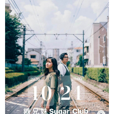
道
糖
兄
妹
十
10
月
周
24
舉
行
年】
紀
念
糖
音
樂
會〉
兄
中
妹
10
月
24