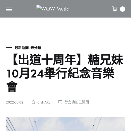
0
WOW
維
Music
高
文
化
最新新聞
,
未分類
【出道十周年】糖兄妹
10月24舉行紀念音樂
會
在
2022-03-02
0 SHARE
留言功能已關閉
〈【出
道
【出
十
周
年】