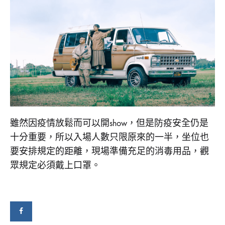
SHARE
在
留
〈【出
言
道
功
十
能
周
已
年】
關
糖
閉
兄
妹
10
月
24
雖然因疫情放鬆而可以開show，但是防疫安全仍是
舉
行
十分重要，所以入場人數只限原來的一半，坐位也
紀
要安排規定的距離，現場準備充足的消毒用品，觀
念
音
眾規定必須戴上口罩。
樂
會〉
中