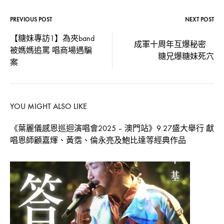
PREVIOUS POST
NEXT POST
Post
【糖妹專訪1】為夾band
成軍十周年互爆秘密
被媽媽追罵 唱商場遇騙
navigation
糖兄爆糖妹死穴
案
YOU MIGHT ALSO LIKE
《葉麗儀感恩巡迴演唱會2025 – 澳門站》9.27盛大舉行 獻
唱恩師顧嘉煇、黃霑、倫永亮及鮑比達等經典作品