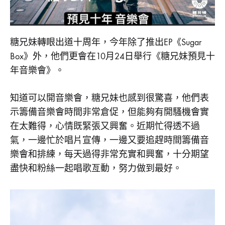
舉
行
糖兄妹轉眼出道十周年，今年除了推出EP《Sugar
紀
Box》外，他們更會在10月24日舉行《糖兄妹預見十
年音樂會》。
念
知道可以開音樂會，糖兄妹也感到很驚喜，他們表
音
示籌備音樂會時間非常倉促，但能夠有開騷機會實
樂
在太難得，心情既緊張又興奮。近期忙得透不過
氣，一邊忙於唱片宣傳，一邊又要追趕時間籌備音
會
樂會和排練，每天過得非常充實和興奮，十分期望
盡快和粉絲一起唱歌亙動，努力做到最好。
2022-
03-
02
0