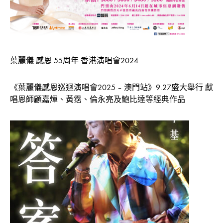
葉麗儀 感恩 55周年 香港演唱會2024
《葉麗儀感恩巡迴演唱會2025 – 澳門站》9.27盛大舉行 獻
唱恩師顧嘉煇、黃霑、倫永亮及鮑比達等經典作品