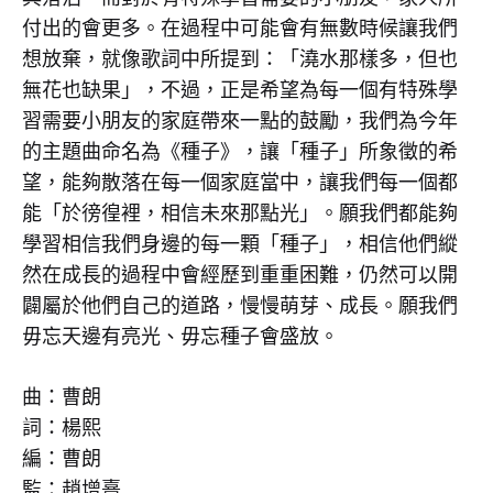
著
付出的會更多。在過程中可能會有無數時候讓我們
想放棄，就像歌詞中所提到：「澆水那樣多，但也
你
無花也缺果」，不過，正是希望為每一個有特殊學
跑
習需要小朋友的家庭帶來一點的鼓勵，我們為今年
的主題曲命名為《種子》，讓「種子」所象徵的希
2020》
望，能夠散落在每一個家庭當中，讓我們每一個都
能「於徬徨裡，相信未來那點光」。願我們都能夠
主
學習相信我們身邊的每一顆「種子」，相信他們縱
題
然在成長的過程中會經歷到重重困難，仍然可以開
闢屬於他們自己的道路，慢慢萌芽、成長。願我們
曲
毋忘天邊有亮光、毋忘種子會盛放。
)
曲：曹朗
詞：楊熙
2020-
編：曹朗
07-
16
監：趙增熹