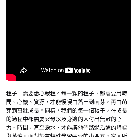
妹
子
(貝
智
Kandy
基
金
–
《陪
著
你
種
跑
2020》
子
主
題
曲
(貝
)〉
中
智
種子，需要悉心栽種。每一顆的種子，都需要用時
基
間、心機、資源，才能慢慢由落土到萌芽，再由萌
芽到茁壯成長。同樣，我們的每一個孩子，在成長
金
的過程中都需要父母以及身邊的人付出無數的心
《陪
力、時間，甚至淚水，才能讓他們踏過沿途的崎嶇
與落泊。而對於有特殊學習需要的小朋友，家人所