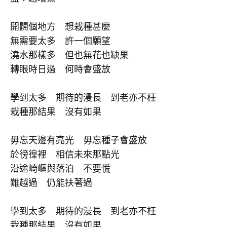
0
SHARE
開闢個地方 想栽種甚麼
無需要太多 許一個願望
在
留
〈糖
言
澆水那樣多 但也無花也缺果
妹
功
轉眼時日過 何時會盛放
KANDY
能
–
已
種
關
子
學到太多 期待的漫長 到老亦不枉
閉
(貝
栽種那結果 沒有如果
智
基
金
毋忘天邊有亮光 毋忘種子會盛放
《陪
著
於徬徨裡 相信未來那點光
你
沿途崎嶇與落泊 不要慌
跑
2020》
難越過 仍能扶著過
主
題
曲
學到太多 期待的漫長 到老亦不枉
)〉
中
栽種那結果 沒有如果