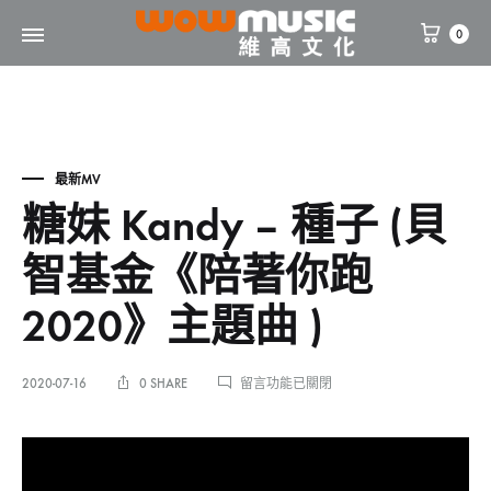
0
WOW
維
Music
高
文
化
最新MV
糖妹 Kandy – 種子 (貝
智基金《陪著你跑
2020》主題曲 )
在
2020-07-16
0 SHARE
留言功能已關閉
〈糖
妹
糖
KANDY
–
種