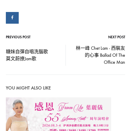
PREVIOUS POST
NEXT POST
Post
林一峰 Chet Lam - 西裝友
糖妹自彈自唱洗腦歌
的心事 Ballad Of The
navigation
莫文蔚撩Jam歌
Office Man
YOU MIGHT ALSO LIKE