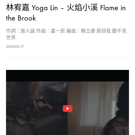
林宥嘉 Yoga Lin – 火焰小溪 Flame in
the Brook
作詞：施人誠 作曲：盧一辰 編曲：韓立康 原諒我 聽不見
世界…
2020-02-17