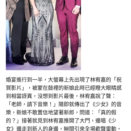
婚宴進行到一半，大螢幕上先出現了林宥嘉的「祝
賀影片」，被蒙在鼓裡的新娘此時已經瞪大眼睛感
到相當訝異，沒想到影片最後，林宥嘉說了聲：
「老師，請下音樂！」隨即就傳出了《少女》的音
樂，新娘不敢置信地望著新郎，問道：「真的假
的？」接著就見到林宥嘉推開了大門，邊唱《少
女》邊走到新人的身邊，瞬間引來全場歡聲雷動，