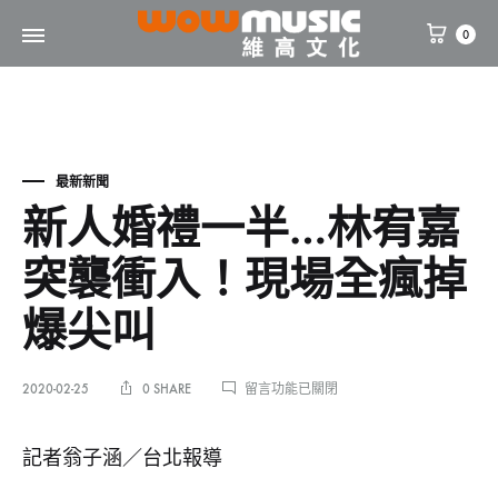
0
WOW
維
Music
高
文
化
最新新聞
新人婚禮一半…林宥嘉
突襲衝入！現場全瘋掉
爆尖叫
在
2020-02-25
0 SHARE
留言功能已關閉
〈新
人
新
婚
記者翁子涵／台北報導
禮
一