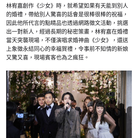
人
半…
林宥嘉創作《少女》時，就希望如果有天能到別人
林
的婚禮，帶給別人驚喜的話會是很棒很棒的祝福，
宥
婚
嘉
因此他所代言的點睛品也透過網路徵文活動，挑選
突
禮
襲
出一對新人，經過長期的秘密策畫，林宥嘉在婚禮
衝
當天突襲現場，不僅演唱求婚神曲《少女》，還送
入！
一
現
上象徵永結同心的幸福賀禮，令事前不知情的新娘
場
又驚又喜，現場賓客也為之瘋狂。
半…
全
瘋
掉
林
爆
尖
宥
叫〉
中
嘉
突
襲