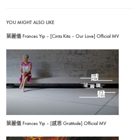
YOU MIGHT ALSO LIKE
葉麗儀 Frances Yip – [Cinta Kita – Our Love] Official MV
葉麗儀 Frances Yip – [感恩 Gratitude] Official MV