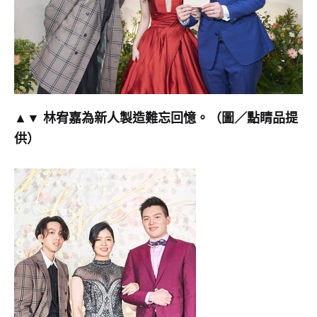
全
瘋
掉
爆
尖
叫〉
中
▲▼ 林宥嘉為新人製造難忘回憶。（圖／點睛品提
供）