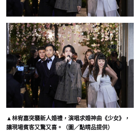
衝
入！
現
場
全
瘋
掉
爆
▲林宥嘉突襲新人婚禮，演唱求婚神曲《少女》，
尖
讓現場賓客又驚又喜。（圖／點睛品提供）
叫