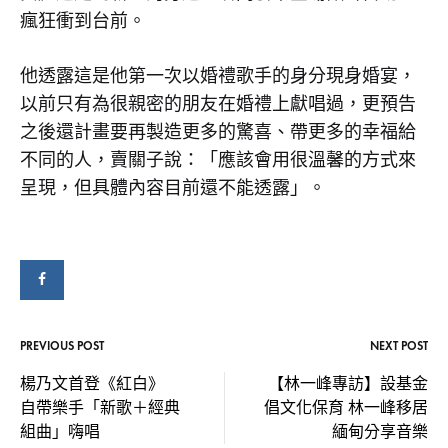
瘋狂衝到台前。
他透露這是他第一次以婚禮歌手的身分現身婚宴，
以前只有為很親密的朋友在婚禮上獻唱過，更預告
之後還計畫要再製造更多的驚喜、帶更多的幸福給
不同的人，賣關子說：「應該會用很溫馨的方式來
呈現，但具體內容目前還不能透露」。
PREVIOUS POST
NEXT POST
Post
楊乃文首登《紅白》
【林一峰專訪】設基金
自帶樂手「新歌＋經典
倡文化保育 林一峰移居
navigation
組曲」嗨唱
緬甸分享音樂