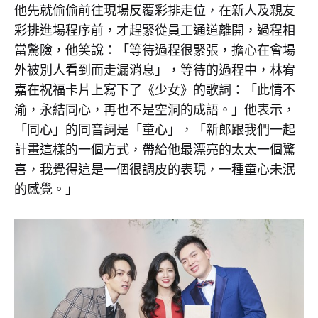
他先就偷偷前往現場反覆彩排走位，在新人及親友
彩排進場程序前，才趕緊從員工通道離開，過程相
2020-
02-
當驚險，他笑說：「等待過程很緊張，擔心在會場
25
外被別人看到而走漏消息」，等待的過程中，林宥
0
嘉在祝福卡片上寫下了《少女》的歌詞：「此情不
SHARE
渝，永結同心，再也不是空洞的成語。」他表示，
在
留
「同心」的同音詞是「童心」，「新郎跟我們一起
〈新
言
計畫這樣的一個方式，帶給他最漂亮的太太一個驚
人
功
婚
能
喜，我覺得這是一個很調皮的表現，一種童心未泯
禮
已
一
的感覺。」
關
半…
閉
林
宥
嘉
突
襲
衝
入！
現
場