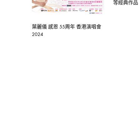
周
等經典作品
國
葉麗儀 感恩 55周年 香港演唱會
2024
賢
菊
梓
喬
林