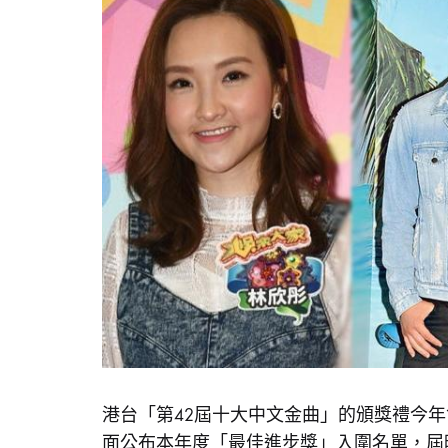
港
「最
佳
台
進
步
獎」
入
公
圍
名
單
周
布
國
賢
菊
梓
「最
喬
林
欣
彤
佳
爭
獎〉
中
進
港台「第42屆十大中文金曲」的頒獎禮今
面公布本年度「最佳進步獎」入圍名單，屆