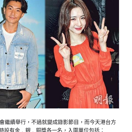
年會繼續舉行，不過就變成錄影節目，而今天港台方
時設有金﹑銀﹑銅獎各一名，入圍單位包括︰