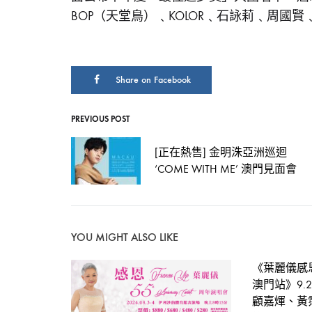
BOP（天堂鳥）﹑KOLOR﹑石詠莉﹑周
步
獎」
Share on Facebook
入
PREVIOUS POST
Post
[正在熱售] 金明洙亞洲巡迴
圍
navigation
‘COME WITH ME’ 澳門見面會
名
YOU MIGHT ALSO LIKE
單
《葉麗儀感恩
澳門站》9.
顧嘉煇、黃