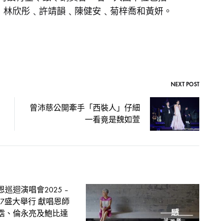
國賢﹑林欣彤﹑許靖韻﹑陳健安﹑菊梓喬和黃妍。
NEXT POST
曾沛慈公開牽手「西裝人」仔細
一看竟是魏如萱
巡迴演唱會2025 –
27盛大舉行 獻唱恩師
霑、倫永亮及鮑比達