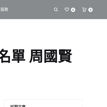
戶服務
0
0
名單 周國賢
近期文章