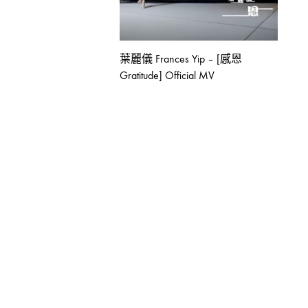
葉麗儀 Frances Yip – [感恩
Gratitude] Official MV