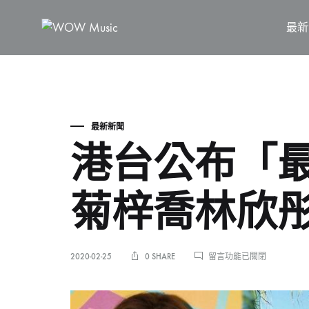
最新
WOW
維
Music
高
文
化
最新新聞
港台公布「最
菊梓喬林欣
在
2020-02-25
0 SHARE
留言功能已關閉
〈港
台
公
布