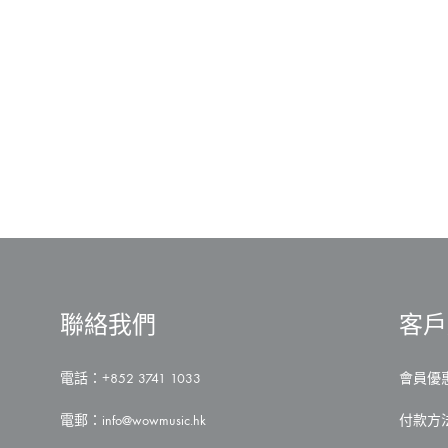
在
留
〈港
言
台
功
公
能
布
已
「最
關
佳
閉
進
步
獎」
入
圍
名
單
周
國
賢
聯絡我們
客戶
菊
梓
喬
林
電話：+852 3741 1033
會員優
欣
彤
電郵：
info@wowmusic.hk
付款方
爭
獎〉