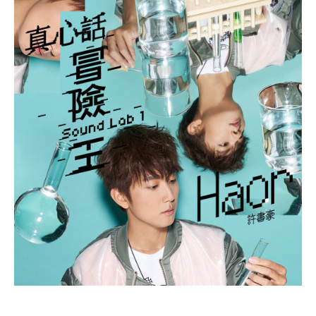
許
豪
HAOR
FT.
書
徐
若
瑄
豪
VIVIAN
HSU
Haor
–
但
願
ft.
人
長
徐
久
WISHING
WE
若
LAST
FOREVER〉
瑄
中
Vivian
Hsu