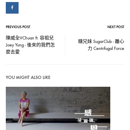
–
但
PREVIOUS POST
NEXT POST
Post
願
陳威全VChuan ft. 容祖兒
糖兄妹 SugarClub - 離心
人
Joey Yung - 後來的我們怎
navigation
力 Centrifugal Force
麼去愛
長
久
YOU MIGHT ALSO LIKE
Wishing
We
Last
Forever