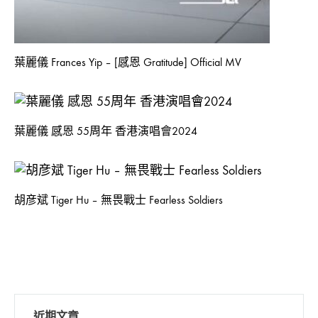
2020-
02-
24
葉麗儀 Frances Yip – [感恩 Gratitude] Official MV
0
SHARE
在
留
葉麗儀 感恩 55周年 香港演唱會2024
〈許
言
書
功
豪
能
HAOR
已
FT.
關
胡彦斌 Tiger Hu – 無畏戰士 Fearless Soldiers
徐
閉
若
瑄
VIVIAN
HSU
–
但
願
人
近期文章
長