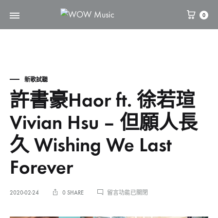
0
WOW
維
Music
高
文
化
新歌試聽
許書豪Haor ft. 徐若瑄
Vivian Hsu – 但願人長
久 Wishing We Last
Forever
在
2020-02-24
0 SHARE
留言功能已關閉
〈許
書