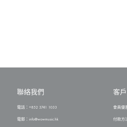
回
歸
楊
乃
文
推
新
專
輯
《越
美
麗
越
看
不
見》〉
中
聯絡我們
客戶
電話：+852 3741 1033
會員優
電郵：
info@wowmusic.hk
付款方