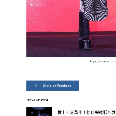
專
輯
《越
美
https://stars.udn
麗
Share on Facebook
越
PREVIOUS POST
Post
看
槓上不肖黃牛！徐佳瑩錄影片號