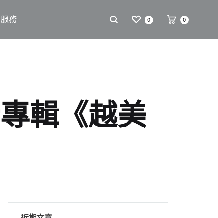
戶服務
0
0
新專輯《越美
近期文章