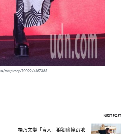
.com/star/story/10092/4167385
NEXT POST
楊乃文變「盲人」狼狽慘撞趴地