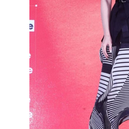
歸
楊
乃
文
推
新