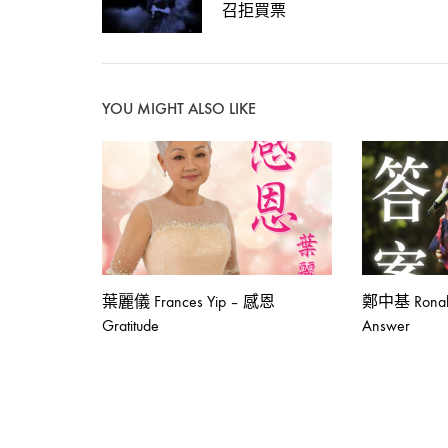
navigation
召拒買票
不
見》
YOU MIGHT ALSO LIKE
2020-
02-
15
0
SHARE
葉麗儀 Frances Yip – 感恩
鄭中基 Ronal
在
Gratitude
Answer
留
〈搖
言
滾
功
女
能
王
已
重
關
磅
閉