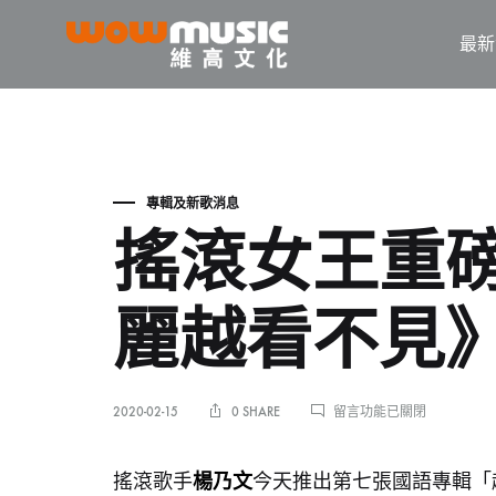
最新
WOW
維
Music
高
文
化
專輯及新歌消息
搖滾女王重磅
麗越看不見
在
2020-02-15
0 SHARE
留言功能已關閉
〈搖
滾
女
楊乃文
搖滾歌手
今天推出第七張國語專輯「
王