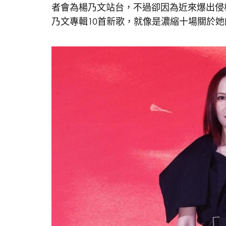
搖
者會為楊乃文站台，不過卻因為近來爆出侵
重
磅
乃文專輯10首新歌，就像是濃縮十場關於
滾
回
歸
楊
乃
女
文
推
新
專
王
輯
《越
美
麗
重
越
看
不
見》〉
磅
中
回