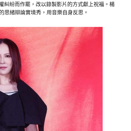
權糾紛而作罷，改以錄製影片的方式獻上祝福。楊
她的思緒辯論實境秀，用音樂自身反思。