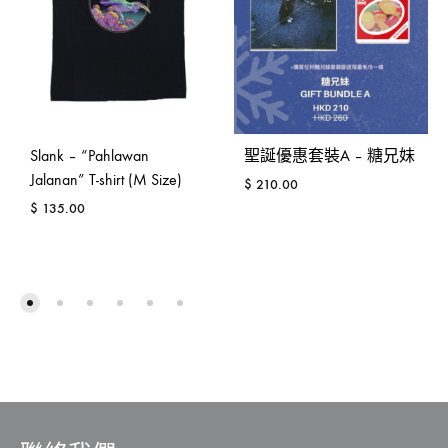
Slank – “Pahlawan
聖誕優惠套裝A – 糖兄妹
Jalanan” T-shirt (M Size)
$
210.00
$
135.00
ADD
ADD
TO
TO
WISH
WISHLIST