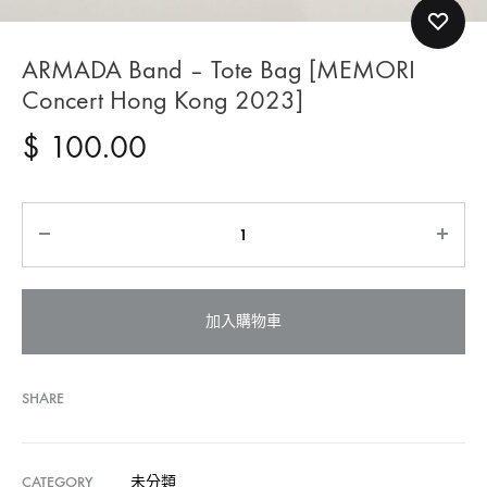
ARMADA Band – Tote Bag [MEMORI
Concert Hong Kong 2023]
$
100.00
Quantity
加入購物車
SHARE
CATEGORY
未分類