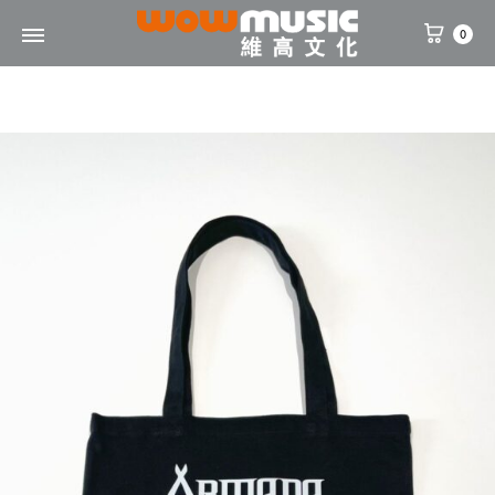
0
WOW
維
Music
高
文
化