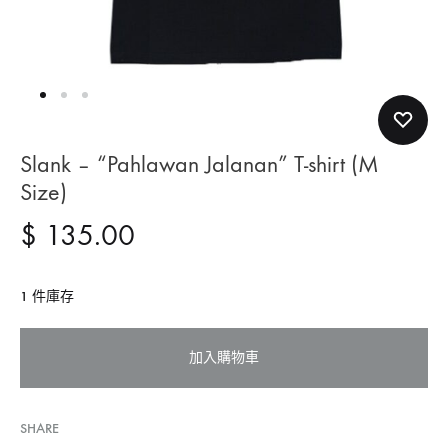
Slank – “Pahlawan Jalanan” T-shirt (M
Size)
$
135.00
1 件庫存
加入購物車
SHARE