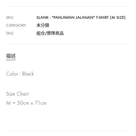
SKU
SLANK - "PAHLAWAN JALANAN" T-SHIRT (M SIZE)
CATEGORY
未分類
TAG
組合/樂隊商品
描述
Color : Black
Size Chart
M = 50cm x 71cm