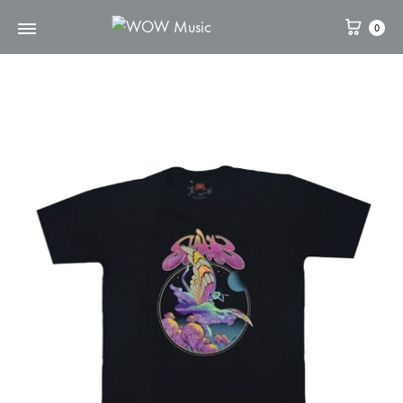
0
WOW
維
Music
高
文
化