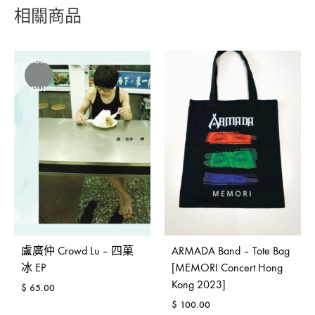
相關商品
SOLD
OUT
盧廣仲 Crowd Lu – 四菓
ARMADA Band – Tote Bag
冰 EP
[MEMORI Concert Hong
Kong 2023]
$
65.00
$
100.00