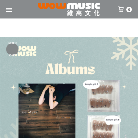
0
WOW
維
Music
高
文
SOLD
化
OUT