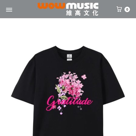
0
WOW
維
Music
高
文
化