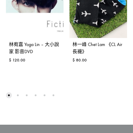
林宥嘉 Yoga Lin – 大小說
林一峰 Chet Lam 《CL Air
家 影音DVD
長襪》
$
120.00
$
80.00
ADD
ADD
TO
TO
WISHLIST
WISH