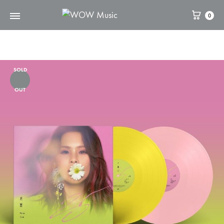
0
WOW
維
Music
高
文
化
SOLD
OUT