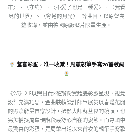
市〉、〈守約〉、〈不愛了也是一種愛〉、〈我看
見的世界〉、〈彎彎的月光〉…等曲目，以原聲完
整收錄，並由德國原廠壓片限量生產。
驚喜彩蛋，唯一收藏！周蕙親筆手寫
20
首歌詞
《25》2LP以煦日黃×花瓣粉實體雙彩膠呈現，視覺
設計充滿巧思，金曲裝幀設計師畢展熒以春暖花開
的煦煦能量貫穿設計，攝影大師蘇益良的鏡頭，也
完美捕捉周蕙現階段最舒心自在的姿態。而專輯中
最驚喜的彩蛋，是周蕙出道以來首次的親筆手寫歌