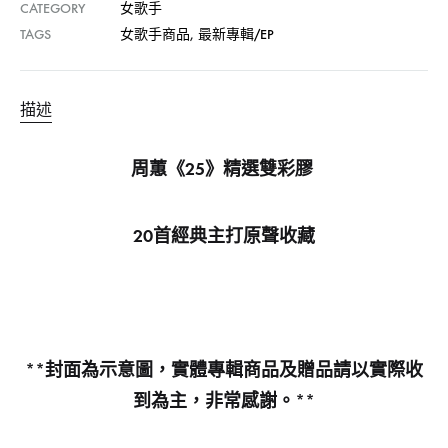
CATEGORY
女歌手
TAGS
女歌手商品
,
最新專輯/EP
描述
周蕙《
25
》精選雙彩膠
20
首經典主打原聲收藏
**
封面為示意圖，實體專輯商品及贈品請以實際收
到為主，非常感謝。
**