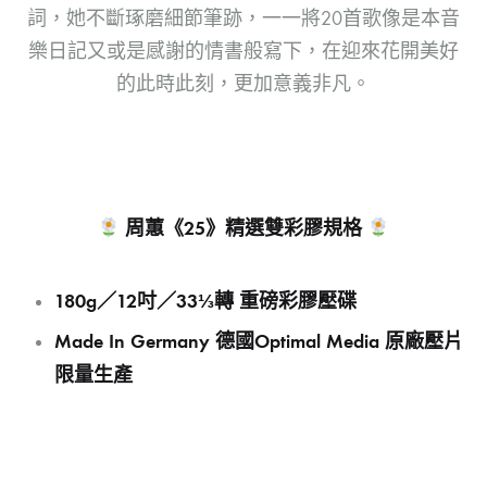
詞，她不斷琢磨細節筆跡，一一將20首歌像是本音
樂日記又或是感謝的情書般寫下，在迎來花開美好
的此時此刻，更加意義非凡。
周蕙《
25
》精選雙彩膠規格
180g
／
12
吋／
33
⅓
轉 重磅彩膠壓碟
Made In Germany
德國
Optimal Media
原廠壓片
限量生產