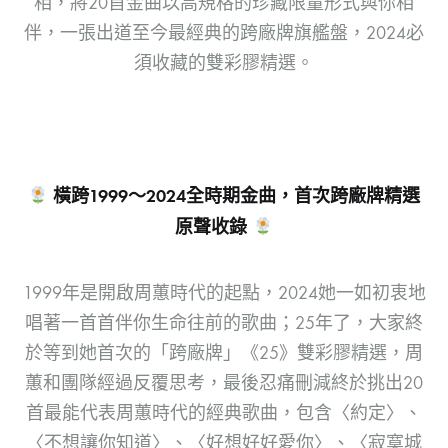
相，將20首金曲以高規格的珍藏限量形式與你相
伴，一張出道至今最經典的跨廠牌旗艦盤，2024必
須收藏的雙彩膠精選。
橫跨
1999
～
2024
全時期金曲，首次跨廠牌精選
原聲收錄
1999年是開啟周蕙時代的起點，2024她一如初衷地
唱著一首首伴你生命往前的歌曲；25年了，大家終
於等到她首次的「跨廠牌」《25》雙彩膠精選，周
蕙和團隊經過反覆思考，最後忍痛刪減終於挑出20
首最能代表周蕙時代的經典歌曲，包含〈約定〉、
〈不想讓你知道〉、〈好想好好愛你〉、〈寂寞城