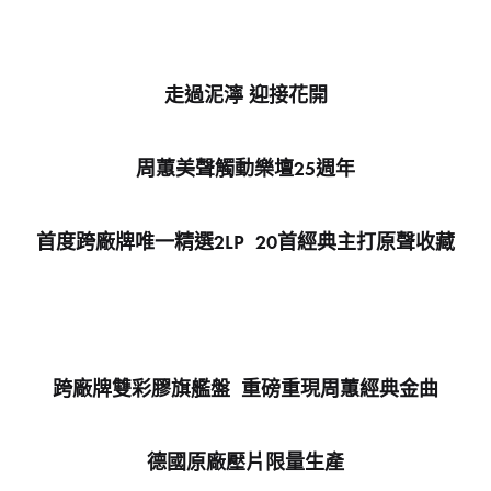
走過泥濘 迎接花開
周蕙美聲觸動樂壇
25
週年
首度跨廠牌唯一精選
2LP 20
首經典主打原聲收藏
跨廠牌雙彩膠旗艦盤 重磅重現周蕙經典金曲
德國原廠壓片限量生產