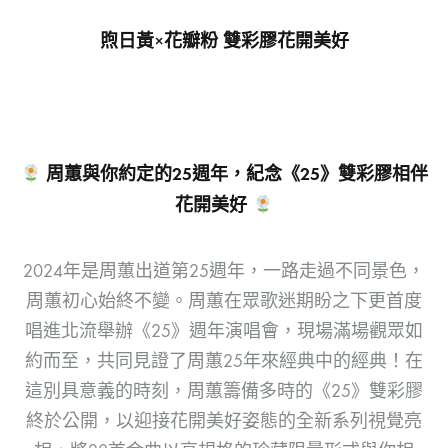
煦日黃×花瓣粉 雙彩膠花開美好
周蕙與你約定的
25
週年，紀念《
25
》雙彩膠相伴
花開美好
2024年是周蕙出道第25週年，一路走過不同景色，
周蕙初心始終不變。周蕙在眾歌迷期盼之下更首度
唱進北流舉辦《25》週年演唱會，現場滿場觀眾如
約而至，共同見證了周蕙25年來經典中的經典！在
這別具意義的時刻，周蕙籌備多時的《25》雙彩膠
終於公開，以迎接花開美好姿態的全新系列視覺亮