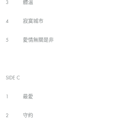
3 體溫
4 寂寞城市
5 愛情無關是非
SIDE C
1 最愛
2 守約