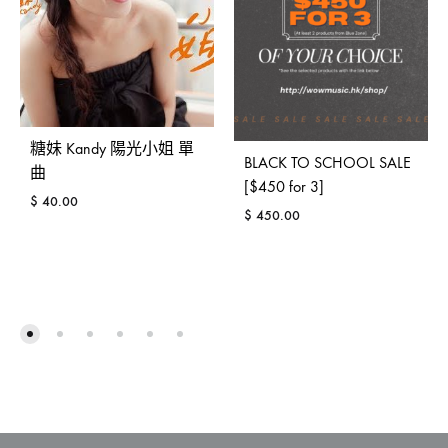
糖妹 Kandy 陽光小姐 單
BLACK TO SCHOOL SALE
曲
[$450 for 3]
$
40.00
$
450.00
ADD
ADD
TO
TO
WISHLIST
WISH