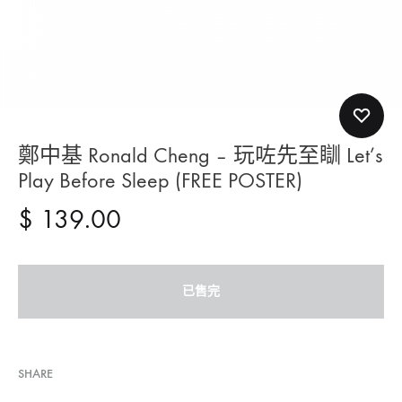
鄭中基 Ronald Cheng – 玩咗先至瞓 Let’s
Play Before Sleep (FREE POSTER)
$
139.00
已售完
SHARE