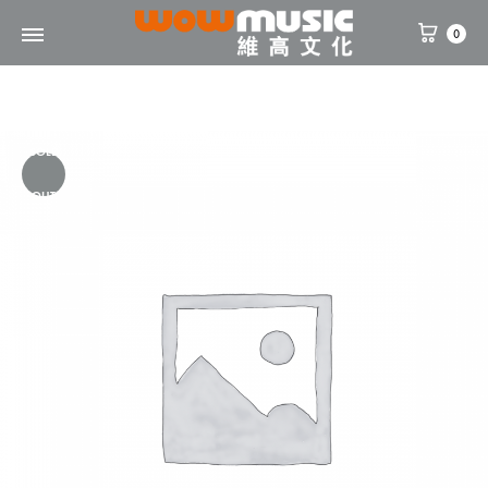
0
WOW
維
Music
高
文
SOLD
化
OUT