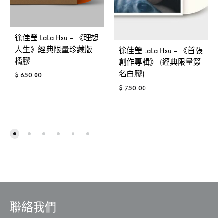
徐佳瑩 LaLa Hsu – 《理想
人生》經典限量珍藏版
徐佳瑩 LaLa Hsu – 《首張
橘膠
創作專輯》 (經典限量簽
名白膠)
$
650.00
$
750.00
ADD
TO
ADD
WISHLIST
TO
WISH
聯絡我們