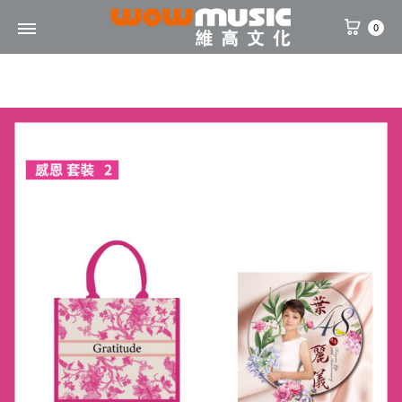
0
WOW
維
Music
高
文
化