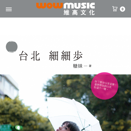
0
WOW
維
Music
高
文
SOLD
化
OUT