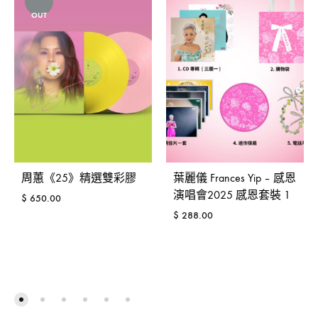
OUT
周蕙《25》精選雙彩膠
葉麗儀 Frances Yip – 感恩
演唱會2025 感恩套裝 1
$
650.00
$
288.00
ADD
TO
ADD
WISHLIST
TO
WISH