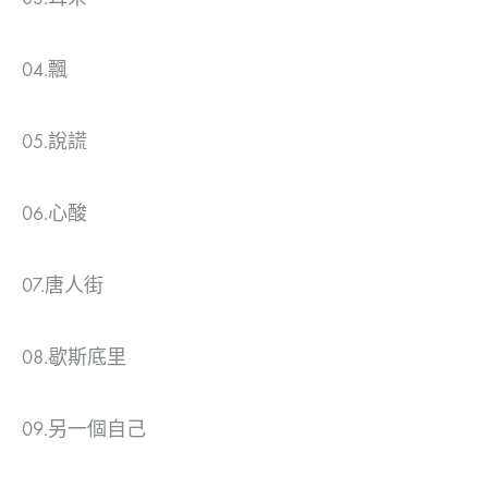
04.飄
05.說謊
06.心酸
07.唐人街
08.歇斯底里
09.另一個自己