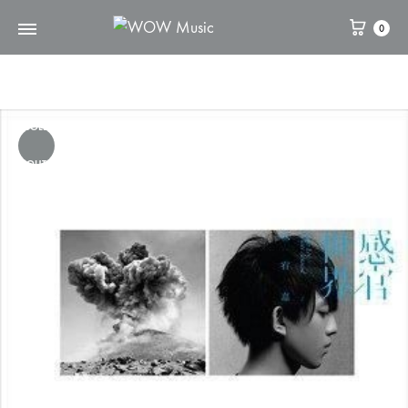
0
WOW
維
Music
高
文
化
SOLD
OUT