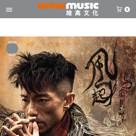
0
WOW
維
Music
高
文
SOLD
化
OUT